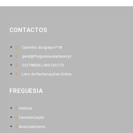
CONTACTOS
Caminho da Igreja nº18
geral@freguesiavaladares.pt
232798036 | 969 254 273
Livro de Reclamações Online
FREGUESIA
História
Caracterização
Associativismo