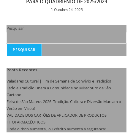
PARA O QUADRIÉNIO DE 2025/2029
Outubro 24, 2025
Pesquisar
PESQUISAR
Posts Recentes
Valadares Cultural | Fim de Semana de Convívio e Tradição!
Fado e Tradição Unem a Comunidade no Miradouro de São
Caetano!
Feira de São Mateus 2026: Tradição, Cultura e Diversão Marcam o
Verão em Viseu!
VALIDADE DOS CARTÕES DE APLICADOR DE PRODUCTOS
FITOFARMACÊUTICOS.
Onde o risco aumenta , o Exército aumenta a segurança!