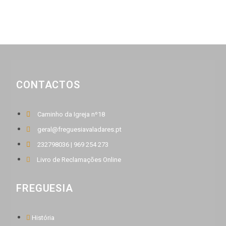
CONTACTOS
Caminho da Igreja nº18
geral@freguesiavaladares.pt
232798036 | 969 254 273
Livro de Reclamações Online
FREGUESIA
História