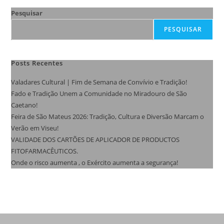
Pesquisar
PESQUISAR
Posts Recentes
Valadares Cultural | Fim de Semana de Convívio e Tradição!
Fado e Tradição Unem a Comunidade no Miradouro de São
Caetano!
Feira de São Mateus 2026: Tradição, Cultura e Diversão Marcam o
Verão em Viseu!
VALIDADE DOS CARTÕES DE APLICADOR DE PRODUCTOS
FITOFARMACÊUTICOS.
Onde o risco aumenta , o Exército aumenta a segurança!