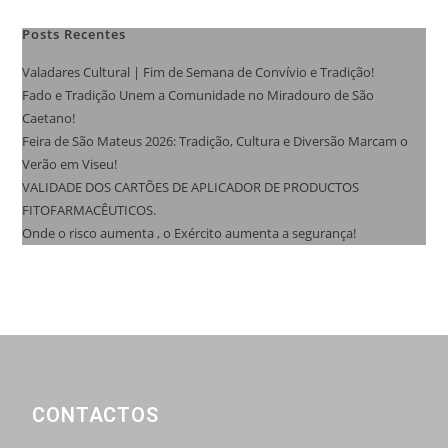
Posts Recentes
Valadares Cultural | Fim de Semana de Convívio e Tradição!
Fado e Tradição Unem a Comunidade no Miradouro de São
Caetano!
Feira de São Mateus 2026: Tradição, Cultura e Diversão Marcam o
Verão em Viseu!
VALIDADE DOS CARTÕES DE APLICADOR DE PRODUCTOS
FITOFARMACÊUTICOS.
Onde o risco aumenta , o Exército aumenta a segurança!
CONTACTOS