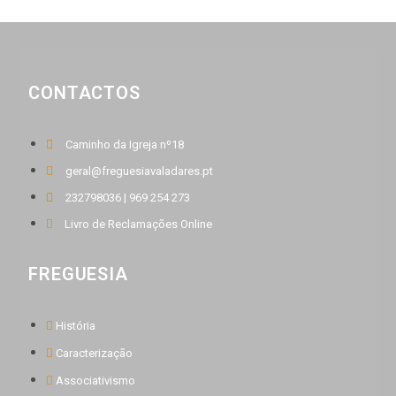
CONTACTOS
Caminho da Igreja nº18
geral@freguesiavaladares.pt
232798036 | 969 254 273
Livro de Reclamações Online
FREGUESIA
História
Caracterização
Associativismo