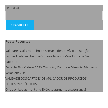
Pesquisar
PESQUISAR
Posts Recentes
Valadares Cultural | Fim de Semana de Convívio e Tradição!
Fado e Tradição Unem a Comunidade no Miradouro de São
Caetano!
Feira de São Mateus 2026: Tradição, Cultura e Diversão Marcam o
Verão em Viseu!
VALIDADE DOS CARTÕES DE APLICADOR DE PRODUCTOS
FITOFARMACÊUTICOS.
Onde o risco aumenta , o Exército aumenta a segurança!