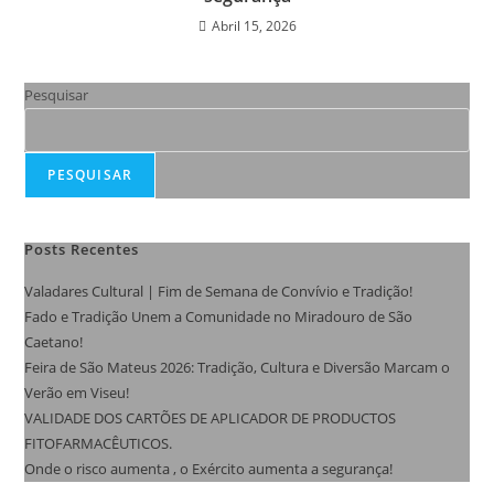
Abril 15, 2026
Pesquisar
PESQUISAR
Posts Recentes
Valadares Cultural | Fim de Semana de Convívio e Tradição!
Fado e Tradição Unem a Comunidade no Miradouro de São
Caetano!
Feira de São Mateus 2026: Tradição, Cultura e Diversão Marcam o
Verão em Viseu!
VALIDADE DOS CARTÕES DE APLICADOR DE PRODUCTOS
FITOFARMACÊUTICOS.
Onde o risco aumenta , o Exército aumenta a segurança!