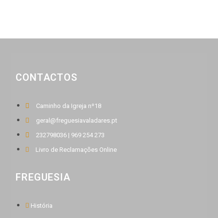
CONTACTOS
Caminho da Igreja nº18
geral@freguesiavaladares.pt
232798036 | 969 254 273
Livro de Reclamações Online
FREGUESIA
História