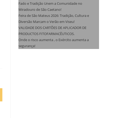
Fado e Tradição Unem a Comunidade no
Miradouro de São Caetano!
Feira de São Mateus 2026: Tradição, Cultura e
Diversão Marcam o Verão em Viseu!
VALIDADE DOS CARTÕES DE APLICADOR DE
PRODUCTOS FITOFARMACÊUTICOS.
Onde o risco aumenta , o Exército aumenta a
segurança!