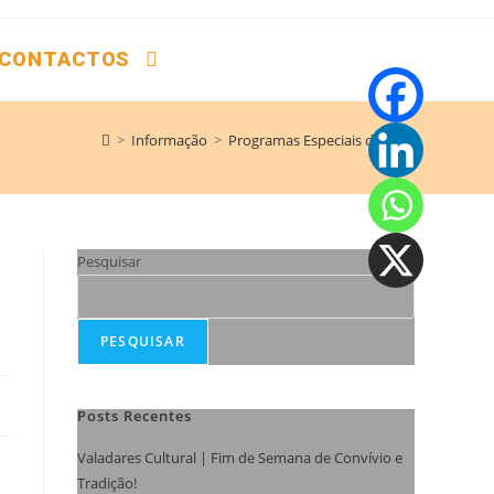
CONTACTOS
>
Informação
>
Programas Especiais da GNR
Pesquisar
PESQUISAR
Posts Recentes
Valadares Cultural | Fim de Semana de Convívio e
Tradição!