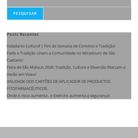
PESQUISAR
Posts Recentes
Valadares Cultural | Fim de Semana de Convívio e Tradição!
Fado e Tradição Unem a Comunidade no Miradouro de São
Caetano!
Feira de São Mateus 2026: Tradição, Cultura e Diversão Marcam o
Verão em Viseu!
VALIDADE DOS CARTÕES DE APLICADOR DE PRODUCTOS
FITOFARMACÊUTICOS.
Onde o risco aumenta , o Exército aumenta a segurança!