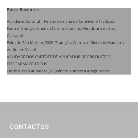
Posts Recentes
Valadares Cultural | Fim de Semana de Convívio e Tradição!
Fado e Tradição Unem a Comunidade no Miradouro de São
Caetano!
Feira de São Mateus 2026: Tradição, Cultura e Diversão Marcam o
Verão em Viseu!
VALIDADE DOS CARTÕES DE APLICADOR DE PRODUCTOS
FITOFARMACÊUTICOS.
Onde o risco aumenta , o Exército aumenta a segurança!
CONTACTOS