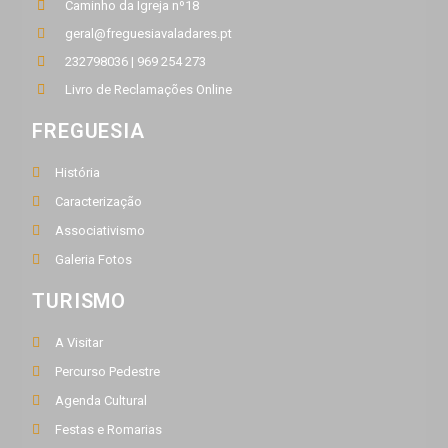
Caminho da Igreja nº18
geral@freguesiavaladares.pt
232798036 | 969 254 273
Livro de Reclamações Online
FREGUESIA
História
Caracterização
Associativismo
Galeria Fotos
TURISMO
A Visitar
Percurso Pedestre
Agenda Cultural
Festas e Romarias