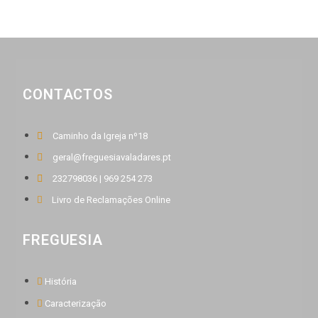
CONTACTOS
Caminho da Igreja nº18
geral@freguesiavaladares.pt
232798036 | 969 254 273
Livro de Reclamações Online
FREGUESIA
História
Caracterização