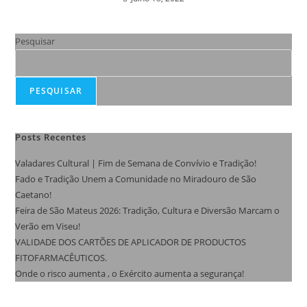
Pesquisar
PESQUISAR
Posts Recentes
Valadares Cultural | Fim de Semana de Convívio e Tradição!
Fado e Tradição Unem a Comunidade no Miradouro de São
Caetano!
Feira de São Mateus 2026: Tradição, Cultura e Diversão Marcam o
Verão em Viseu!
VALIDADE DOS CARTÕES DE APLICADOR DE PRODUCTOS
FITOFARMACÊUTICOS.
Onde o risco aumenta , o Exército aumenta a segurança!