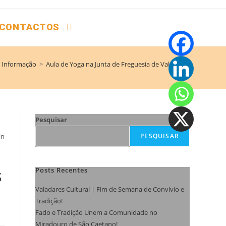
CONTACTOS
Informação
>
Aula de Yoga na Junta de Freguesia de Valadares
Pesquisar
PESQUISAR
in
s
Posts Recentes
Valadares Cultural | Fim de Semana de Convívio e
Tradição!
Fado e Tradição Unem a Comunidade no
Miradouro de São Caetano!