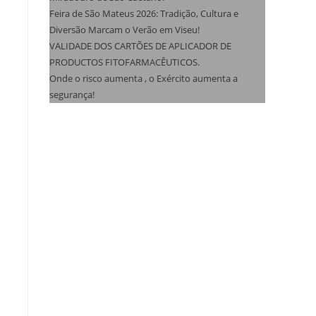
Feira de São Mateus 2026: Tradição, Cultura e
Diversão Marcam o Verão em Viseu!
VALIDADE DOS CARTÕES DE APLICADOR DE
PRODUCTOS FITOFARMACÊUTICOS.
Onde o risco aumenta , o Exército aumenta a
segurança!