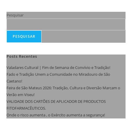
Pesquisar
PESQUISAR
Posts Recentes
Valadares Cultural | Fim de Semana de Convívio e Tradição!
Fado e Tradição Unem a Comunidade no Miradouro de São
Caetano!
Feira de São Mateus 2026: Tradição, Cultura e Diversão Marcam o
Verão em Viseu!
VALIDADE DOS CARTÕES DE APLICADOR DE PRODUCTOS
FITOFARMACÊUTICOS.
Onde o risco aumenta , o Exército aumenta a segurança!