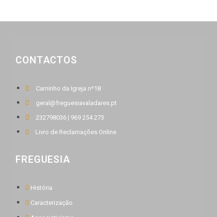
CONTACTOS
Caminho da Igreja nº18
geral@freguesiavaladares.pt
232798036 | 969 254 273
Livro de Reclamações Online
FREGUESIA
História
Caracterização