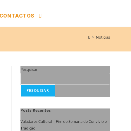
CONTACTOS
>
Notícias
Pesquisar
PESQUISAR
Posts Recentes
Valadares Cultural | Fim de Semana de Convívio e
Tradição!