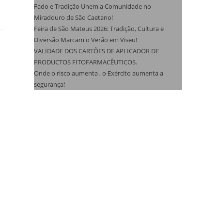
Fado e Tradição Unem a Comunidade no
Miradouro de São Caetano!
Feira de São Mateus 2026: Tradição, Cultura e
Diversão Marcam o Verão em Viseu!
VALIDADE DOS CARTÕES DE APLICADOR DE
PRODUCTOS FITOFARMACÊUTICOS.
Onde o risco aumenta , o Exército aumenta a
segurança!