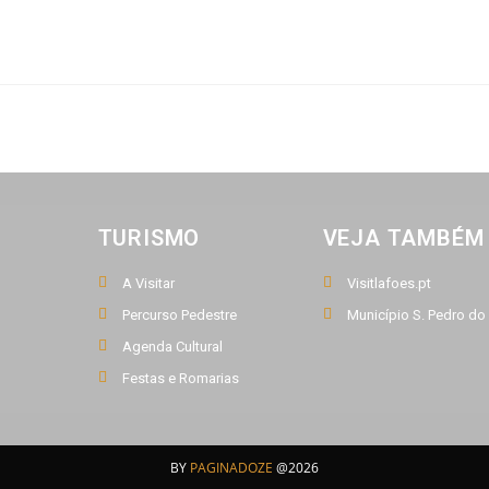
TURISMO
VEJA TAMBÉM
A Visitar
Visitlafoes.pt
Percurso Pedestre
Município S. Pedro do
Agenda Cultural
Festas e Romarias
BY
PAGINADOZE
@2026