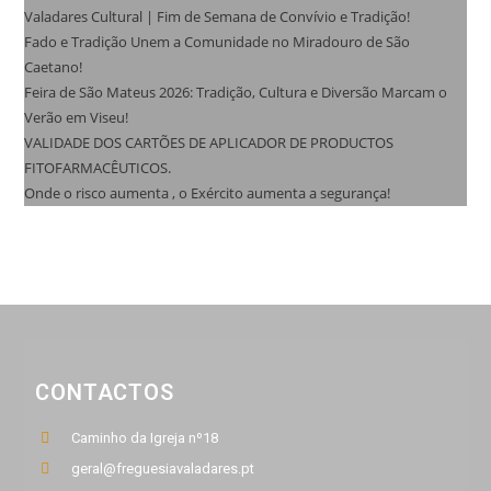
Valadares Cultural | Fim de Semana de Convívio e Tradição!
Fado e Tradição Unem a Comunidade no Miradouro de São
Caetano!
Feira de São Mateus 2026: Tradição, Cultura e Diversão Marcam o
Verão em Viseu!
VALIDADE DOS CARTÕES DE APLICADOR DE PRODUCTOS
FITOFARMACÊUTICOS.
Onde o risco aumenta , o Exército aumenta a segurança!
CONTACTOS
Caminho da Igreja nº18
geral@freguesiavaladares.pt