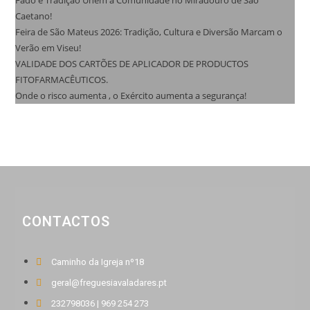
Fado e Tradição Unem a Comunidade no Miradouro de São
Caetano!
Feira de São Mateus 2026: Tradição, Cultura e Diversão Marcam o
Verão em Viseu!
VALIDADE DOS CARTÕES DE APLICADOR DE PRODUCTOS
FITOFARMACÊUTICOS.
Onde o risco aumenta , o Exército aumenta a segurança!
CONTACTOS
Caminho da Igreja nº18
geral@freguesiavaladares.pt
232798036 | 969 254 273