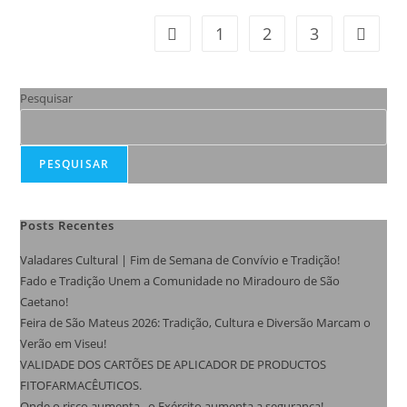
1
2
3
Pesquisar
PESQUISAR
Posts Recentes
Valadares Cultural | Fim de Semana de Convívio e Tradição!
Fado e Tradição Unem a Comunidade no Miradouro de São
Caetano!
Feira de São Mateus 2026: Tradição, Cultura e Diversão Marcam o
Verão em Viseu!
VALIDADE DOS CARTÕES DE APLICADOR DE PRODUCTOS
FITOFARMACÊUTICOS.
Onde o risco aumenta , o Exército aumenta a segurança!