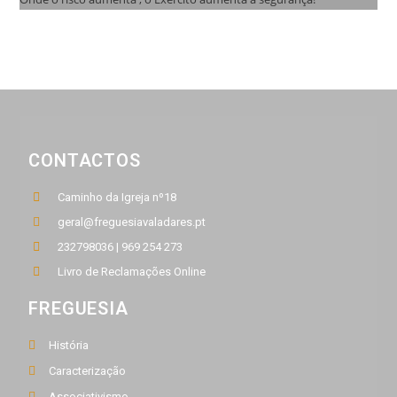
CONTACTOS
Caminho da Igreja nº18
geral@freguesiavaladares.pt
232798036 | 969 254 273
Livro de Reclamações Online
FREGUESIA
História
Caracterização
Associativismo