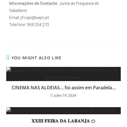
Informações de Contacto:
Junta de Freguesia de
Valadares
Email: jfv.sps@sapo.pt
Telefone: 969 254 273
YOU MIGHT ALSO LIKE
CINEMA NAS ALDEIAS… foi assim em Paradela…
Julho 19, 2024
𝐗𝐗𝐈𝐈𝐈 𝐅𝐄𝐈𝐑𝐀 𝐃𝐀 𝐋𝐀𝐑𝐀𝐍𝐉𝐀 🍊