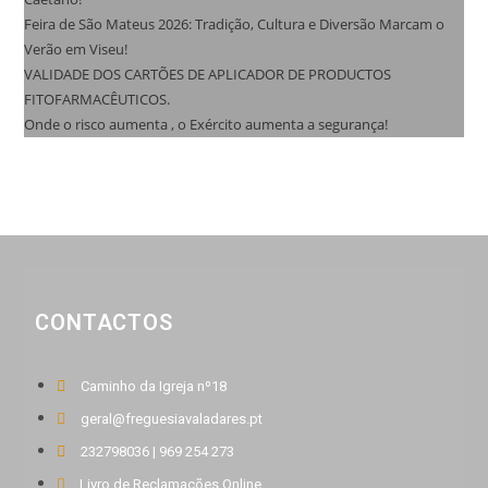
Feira de São Mateus 2026: Tradição, Cultura e Diversão Marcam o
Verão em Viseu!
VALIDADE DOS CARTÕES DE APLICADOR DE PRODUCTOS
FITOFARMACÊUTICOS.
Onde o risco aumenta , o Exército aumenta a segurança!
CONTACTOS
Caminho da Igreja nº18
geral@freguesiavaladares.pt
232798036 | 969 254 273
Livro de Reclamações Online