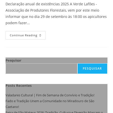
Declaração anual de existências 2025 A Verde Lafões -
Associação de Produtores Florestais, vem por este meio
informar que no dia 29 de setembro às 18:00 os apicultores
podem fazer…
Continue Reading
Pesquisar
PESQUISAR
Posts Recentes
Valadares Cultural | Fim de Semana de Convívio e Tradição!
Fado e Tradição Unem a Comunidade no Miradouro de São
Caetano!
Feira de São Mateus 2026: Tradição, Cultura e Diversão Marcam o