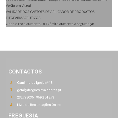
Verão em Viseu!
VALIDADE DOS CARTÕES DE APLICADOR DE PRODUCTOS
FITOFARMACÊUTICOS.
Onde o risco aumenta , o Exército aumenta a segurança!
CONTACTOS
Caminho da Igreja nº18
geral@freguesiavaladares.pt
232798036 | 969 254 273
Livro de Reclamações Online
FREGUESIA