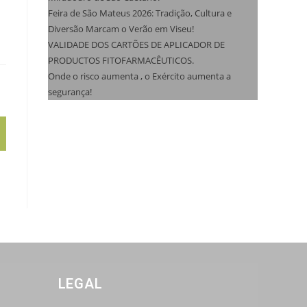
Feira de São Mateus 2026: Tradição, Cultura e
Diversão Marcam o Verão em Viseu!
VALIDADE DOS CARTÕES DE APLICADOR DE
PRODUCTOS FITOFARMACÊUTICOS.
Onde o risco aumenta , o Exército aumenta a
segurança!
LEGAL