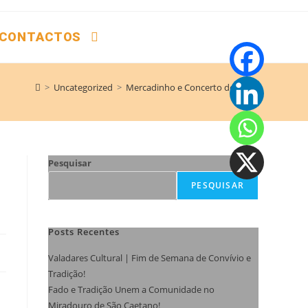
CONTACTOS
>
Uncategorized
>
Mercadinho e Concerto de Natal
Pesquisar
PESQUISAR
Posts Recentes
Valadares Cultural | Fim de Semana de Convívio e
Tradição!
Fado e Tradição Unem a Comunidade no
Miradouro de São Caetano!