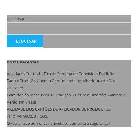
Pesquisar
PESQUISAR
Posts Recentes
Valadares Cultural | Fim de Semana de Convívio e Tradição!
Fado e Tradição Unem a Comunidade no Miradouro de São
Caetano!
Feira de São Mateus 2026: Tradição, Cultura e Diversão Marcam o
Verão em Viseu!
VALIDADE DOS CARTÕES DE APLICADOR DE PRODUCTOS
FITOFARMACÊUTICOS.
Onde o risco aumenta , o Exército aumenta a segurança!