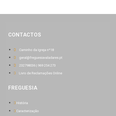
CONTACTOS
Caminho da Igreja nº18
geral@freguesiavaladares.pt
232798036 | 969 254 273
Livro de Reclamações Online
FREGUESIA
História
Caracterização