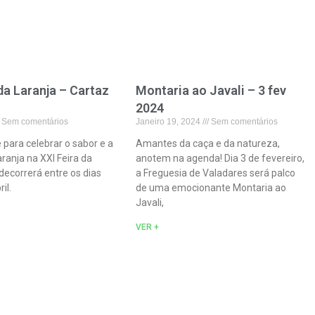
 da Laranja – Cartaz
Montaria ao Javali – 3 fev
2024
Sem comentários
Janeiro 19, 2024
Sem comentários
para celebrar o sabor e a
Amantes da caça e da natureza,
aranja na XXI Feira da
anotem na agenda! Dia 3 de fevereiro,
decorrerá entre os dias
a Freguesia de Valadares será palco
il.
de uma emocionante Montaria ao
Javali,
VER +