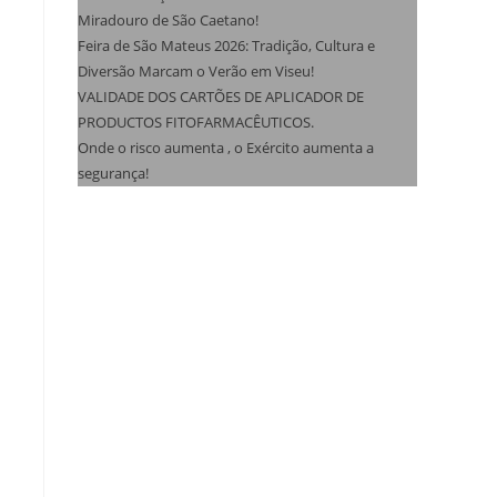
Miradouro de São Caetano!
Feira de São Mateus 2026: Tradição, Cultura e
Diversão Marcam o Verão em Viseu!
VALIDADE DOS CARTÕES DE APLICADOR DE
PRODUCTOS FITOFARMACÊUTICOS.
Onde o risco aumenta , o Exército aumenta a
segurança!