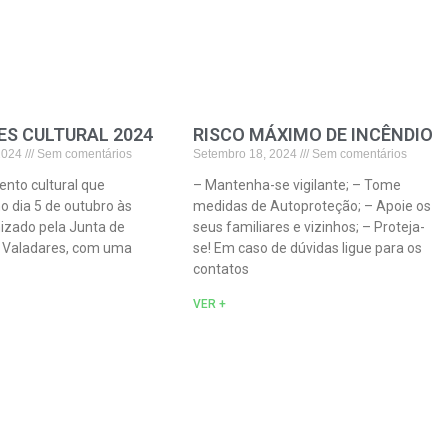
ES CULTURAL 2024
RISCO MÁXIMO DE INCÊNDIO
 2024
Sem comentários
Setembro 18, 2024
Sem comentários
ento cultural que
– Mantenha-se vigilante; – Tome
o dia 5 de outubro às
medidas de Autoproteção; – Apoie os
izado pela Junta de
seus familiares e vizinhos; – Proteja-
e Valadares, com uma
se! Em caso de dúvidas ligue para os
contatos
VER +