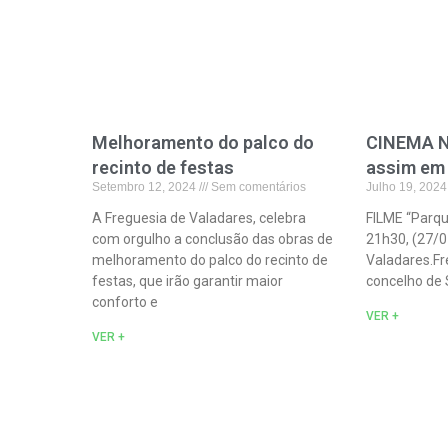
Melhoramento do palco do
CINEMA N
recinto de festas
assim em
Setembro 12, 2024
Sem comentários
Julho 19, 202
A Freguesia de Valadares, celebra
FILME “Parqu
com orgulho a conclusão das obras de
21h30, (27/0
melhoramento do palco do recinto de
Valadares.Fr
festas, que irão garantir maior
concelho de S
conforto e
VER +
VER +