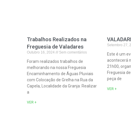
Trabalhos Realizados na
VALADAR
Setembro 27,
Freguesia de Valadares
Outubro 16, 2024
Sem comentários
Este é um ev
acontecerá n
Foram realizados trabalhos de
21h00, organ
melhorando na nossa Freguesia
Freguesia d
Encaminhamento de Águas Pluviais
peça de
com Colocação de Grelha na Rua da
Capela, Localidade da Granja: Realizar
VER +
a
VER +