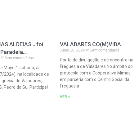
AS ALDEIAS… foi
VALADARES CO(M)VIDA
Julho 10, 2024
Sem comentários
 Paradela…
4
Sem comentários
Ponto de divulgação e de encontro na
Freguesia de Valadares.No âmbito do
e Mayer”, sábado, às
protocolo com a Cooperativa Mimos,
7/2024), na localidade de
em parceria com o Centro Social da
eguesia de Valadares,
Freguesia
. Pedro do Sul.Participe!
VER +