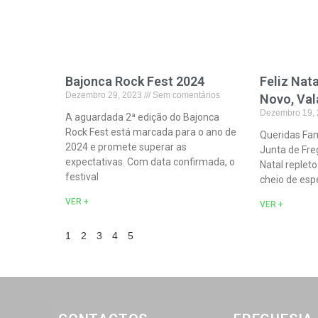
Bajonca Rock Fest 2024
Feliz Nat
Dezembro 29, 2023
Sem comentários
Novo, Val
Dezembro 19,
A aguardada 2ª edição do Bajonca
Rock Fest está marcada para o ano de
Queridas Fam
2024 e promete superar as
Junta de Fre
expectativas. Com data confirmada, o
Natal replet
festival
cheio de esp
VER +
VER +
1
2
3
4
5