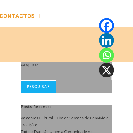
CONTACTOS
Pesquisar
PESQUISAR
Posts Recentes
Valadares Cultural | Fim de Semana de Convívio e
Tradição!
Fado e Tradição Unem a Comunidade no