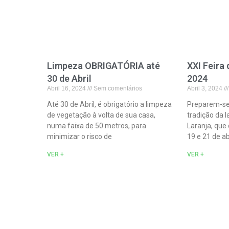
Limpeza OBRIGATÓRIA até
XXI Feira
30 de Abril
2024
Abril 16, 2024
Sem comentários
Abril 3, 2024
Até 30 de Abril, é obrigatório a limpeza
Preparem-se 
de vegetação à volta de sua casa,
tradição da l
numa faixa de 50 metros, para
Laranja, que 
minimizar o risco de
19 e 21 de abr
VER +
VER +